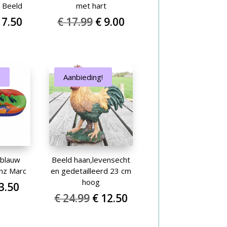
n Beeld
met hart
orspronkelijke
Huidige
Oorspronkelijke
Huidige
7.50
€
17.99
€
9.00
rijs
prijs
prijs
prijs
as:
is:
was:
is:
 14.99.
€ 7.50.
€ 17.99.
€ 9.00.
!
Aanbieding!
 blauw
Beeld haan,levensecht
nz Marc
en gedetailleerd 23 cm
hoog
orspronkelijke
Huidige
3.50
Oorspronkelijke
Huidige
€
24.99
€
12.50
ijs
prijs
prijs
prijs
as:
is:
was:
is:
6.99.
€ 3.50.