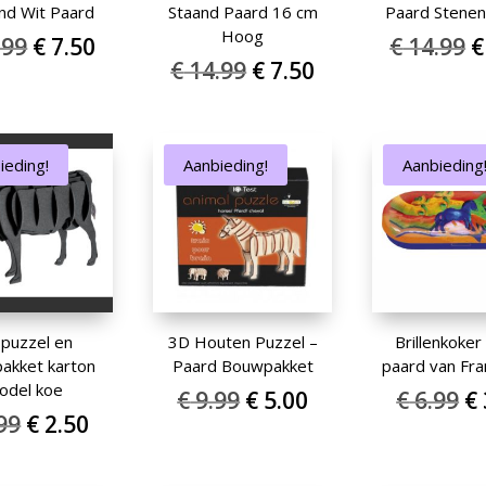
nd Wit Paard
Staand Paard 16 cm
Paard Stene
Hoog
Oorspronkelijke
Huidige
O
.99
€
7.50
€
14.99
€
Oorspronkelijke
Huidige
€
14.99
€
7.50
prijs
prijs
p
prijs
prijs
was:
is:
w
was:
is:
€ 14.99.
€ 7.50.
€
€ 14.99.
€ 7.50.
ieding!
Aanbieding!
Aanbieding
puzzel en
3D Houten Puzzel –
Brillenkoker
akket karton
Paard Bouwpakket
paard van Fra
odel koe
Oorspronkelijke
Huidige
O
€
9.99
€
5.00
€
6.99
€
Oorspronkelijke
Huidige
99
€
2.50
prijs
prijs
pr
prijs
prijs
was:
is:
w
was:
is:
€ 9.99.
€ 5.00.
€ 