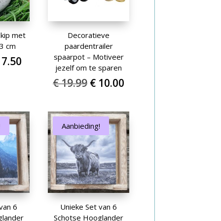
 kip met
Decoratieve
13 cm
paardentrailer
spaarpot – Motiveer
orspronkelijke
Huidige
7.50
jezelf om te sparen
rijs
prijs
Oorspronkelijke
Huidige
€
19.99
€
10.00
as:
is:
prijs
prijs
 14.99.
€ 7.50.
was:
is:
€ 19.99.
€ 10.00.
!
Aanbieding!
van 6
Unieke Set van 6
glander
Schotse Hooglander