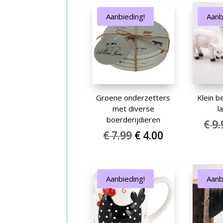
€ 7.99.
€ 4.00.
Aanbieding!
Aanb
Groene onderzetters
Klein b
met diverse
l
boerderijdieren
€
9.
Oorspronkelijke
Huidige
€
7.99
€
4.00
prijs
prijs
was:
is:
€ 7.99.
€ 4.00.
Aanbieding!
Aanb