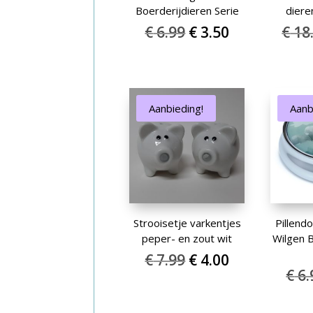
Boerderijdieren Serie
diere
Oorspronkelijke
Huidige
€
6.99
€
3.50
€
18
prijs
prijs
was:
is:
€ 6.99.
€ 3.50.
Aanbieding!
Aanb
Strooisetje varkentjes
Pillend
peper- en zout wit
Wilgen 
Oorspronkelijke
Huidige
€
7.99
€
4.00
€
6.
prijs
prijs
was:
is: