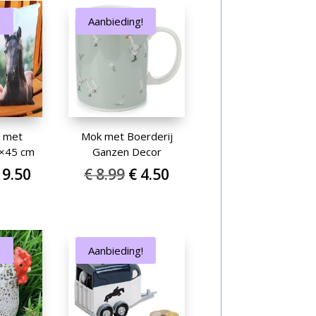
€ 24.99.
€ 12.50.
!
Aanbieding!
n met
Mok met Boerderij
5×45 cm
Ganzen Decor
orspronkelijke
Huidige
Oorspronkelijke
Huidige
9.50
€
8.99
€
4.50
rijs
prijs
prijs
prijs
as:
is:
was:
is:
 18.99.
€ 9.50.
€ 8.99.
€ 4.50.
!
Aanbieding!