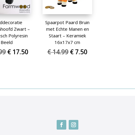
ddecoratie
Spaarpot Paard Bruin
hoofd Zwart –
met Echte Manen en
isch Polyresin
Staart – Keramiek
Beeld
16x17x7 cm
Oorspronkelijke
Huidige
Oorspronkelijke
Huidige
99
€
17.50
€
14.99
€
7.50
prijs
prijs
prijs
prijs
was:
is:
was:
is:
€ 34.99.
€ 17.50.
€ 14.99.
€ 7.50.