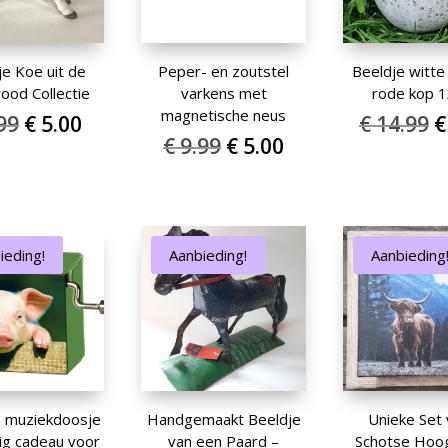
je Koe uit de
Peper- en zoutstel
Beeldje witte
od Collectie
varkens met
rode kop 
magnetische neus
Oorspronkelijke
Huidige
O
99
€
5.00
€
14.99
€
Oorspronkelijke
Huidige
€
9.99
€
5.00
prijs
prijs
p
prijs
prijs
was:
is:
w
was:
is:
€ 9.99.
€ 5.00.
€
€ 9.99.
€ 5.00.
ieding!
Aanbieding!
Aanbieding
e muziekdoosje
Handgemaakt Beeldje
Unieke Set 
tig cadeau voor
van een Paard –
Schotse Hoo