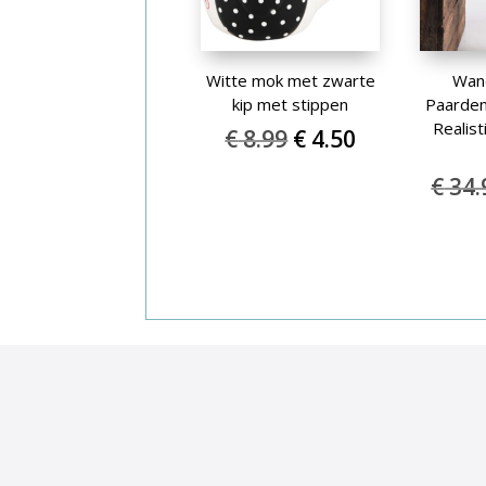
Witte mok met zwarte
Wan
kip met stippen
Paarden
Realist
Oorspronkelijke
Huidige
€
8.99
€
4.50
prijs
prijs
€
34.
was:
is:
€ 8.99.
€ 4.50.