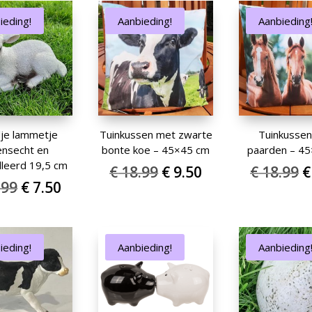
€ 4.99.
€ 2.50.
ieding!
Aanbieding!
Aanbieding
je lammetje
Tuinkussen met zwarte
Tuinkusse
ensecht en
bonte koe – 45×45 cm
paarden – 4
lleerd 19,5 cm
Oorspronkelijke
Huidige
O
€
18.99
€
9.50
€
18.99
€
Oorspronkelijke
Huidige
.99
€
7.50
prijs
prijs
p
prijs
prijs
was:
is:
w
was:
is:
€ 18.99.
€ 9.50.
€
€ 14.99.
€ 7.50.
ieding!
Aanbieding!
Aanbieding