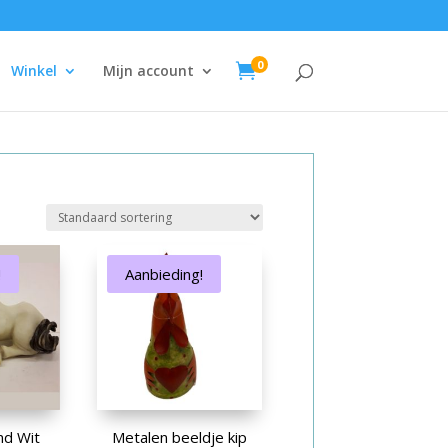
0

Winkel
Mijn account
!
Aanbieding!
end Wit
Metalen beeldje kip