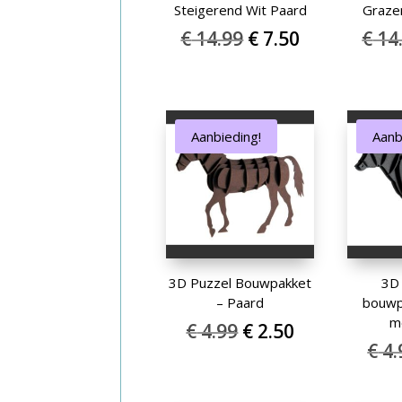
Steigerend Wit Paard
Graze
Oorspronkelijke
Huidige
€
14.99
€
7.50
€
14
prijs
prijs
was:
is:
€ 14.99.
€ 7.50.
Aanbieding!
Aanb
3D Puzzel Bouwpakket
3D 
– Paard
bouwp
m
Oorspronkelijke
Huidige
€
4.99
€
2.50
€
4.
prijs
prijs
was:
is:
€ 4.99.
€ 2.50.