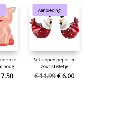
29.99.
€ 15.00.
€ 14.99.
€ 7.50.
!
Aanbieding!
end roze
Set kippen peper en
cm hoog
zout stelletje
orspronkelijke
Huidige
Oorspronkelijke
Huidige
7.50
€
11.99
€
6.00
rijs
prijs
prijs
prijs
as:
is:
was:
is:
 14.99.
€ 7.50.
€ 11.99.
€ 6.00.