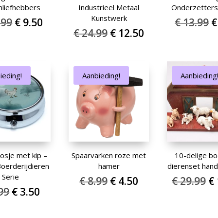
nliefhebbers
Industrieel Metaal
Onderzetters 
Kunstwerk
Oorspronkelijke
Huidige
O
.99
€
9.50
€
13.99
€
Oorspronkelijke
Huidige
€
24.99
€
12.50
prijs
prijs
p
prijs
prijs
was:
is:
w
was:
is:
€ 18.99.
€ 9.50.
€
€ 24.99.
€ 12.50.
ieding!
Aanbieding!
Aanbieding
oosje met kip –
Spaarvarken roze met
10-delige bo
Boerderijdieren
hamer
dierenset han
Serie
Oorspronkelijke
Huidige
O
€
8.99
€
4.50
€
29.99
€
Oorspronkelijke
Huidige
99
€
3.50
prijs
prijs
pr
prijs
prijs
was:
is:
w
was:
is: