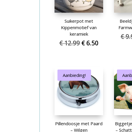
Suikerpot met
Beeld
Kippenmotief van
Farmwo
keramiek
€
9.
Oorspronkelijke
Huidige
€
12.99
€
6.50
prijs
prijs
was:
is:
€ 12.99.
€ 6.50.
Aanbieding!
Aanb
Pillendoosje met Paard
Biggetj
– Wilgen
– Schat