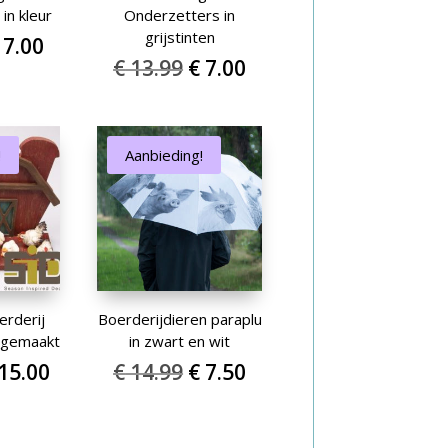
in kleur
Onderzetters in
grijstinten
orspronkelijke
Huidige
7.00
Oorspronkelijke
Huidige
€
13.99
€
7.00
rijs
prijs
prijs
prijs
as:
is:
was:
is:
 13.99.
€ 7.00.
€ 13.99.
€ 7.00.
!
Aanbieding!
erderij
Boerderijdieren paraplu
dgemaakt
in zwart en wit
orspronkelijke
Huidige
Oorspronkelijke
Huidige
15.00
€
14.99
€
7.50
ijs
prijs
prijs
prijs
as:
is:
was:
is: