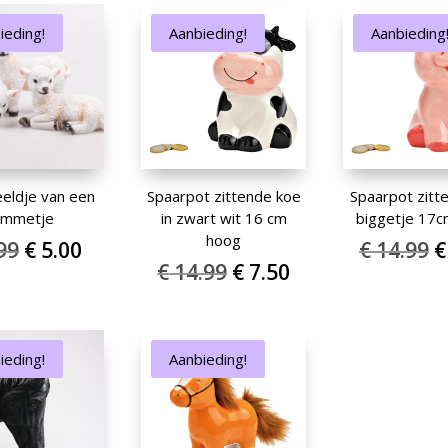
€ 8.99.
€ 4.50.
€ 
€ 6.99.
€ 3.50.
ieding!
Aanbieding!
Aanbieding
eeldje van een
Spaarpot zittende koe
Spaarpot zitt
ammetje
in zwart wit 16 cm
biggetje 17
hoog
Oorspronkelijke
Huidige
O
99
€
5.00
€
14.99
€
Oorspronkelijke
Huidige
€
14.99
€
7.50
prijs
prijs
p
prijs
prijs
was:
is:
w
was:
is:
€ 9.99.
€ 5.00.
€
€ 14.99.
€ 7.50.
ieding!
Aanbieding!