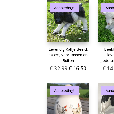
Aanbieding!
Aanb
Levendig Kalfje Beeld,
Beeld
30 cm, voor Binnen en
lev
Buiten
gedetai
Oorspronkelijke
Huidige
€
32.99
€
16.50
€
14
prijs
prijs
was:
is:
€ 32.99.
€ 16.50.
Aanbieding!
Aanb