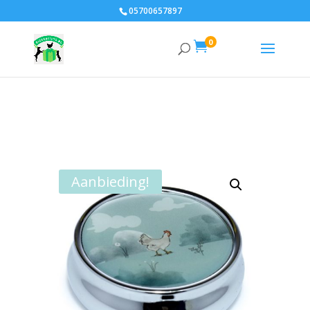
05700657897
0

Aanbieding!