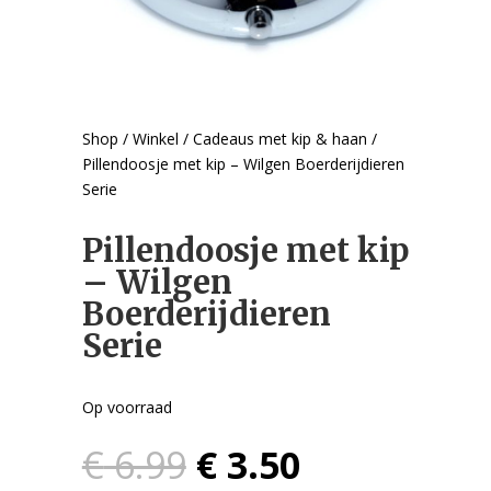
Shop
/
Winkel
/
Cadeaus met kip & haan
/
Pillendoosje met kip – Wilgen Boerderijdieren
Serie
Pillendoosje met kip
– Wilgen
Boerderijdieren
Serie
Op voorraad
Oorspronkelijke
Huidige
€
6.99
€
3.50
prijs
prijs