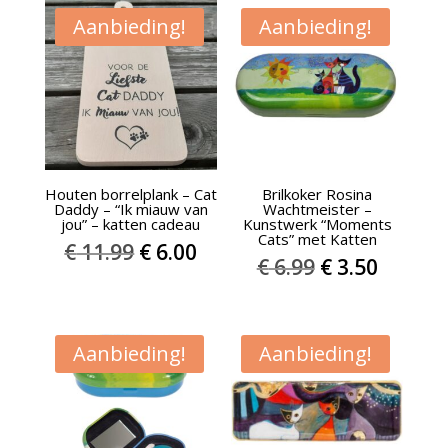
Aanbieding!
Aanbieding!
Houten borrelplank – Cat
Brilkoker Rosina
Daddy – “Ik miauw van
Wachtmeister –
jou” – katten cadeau
Kunstwerk “Moments
Cats” met Katten
Oorspronkelijke
Huidige
€
11.99
€
6.00
Oorspronkel
Huidig
€
6.99
€
3.50
prijs
prijs
prijs
prijs
was:
is:
was:
is:
€ 11.99.
€ 6.00.
€ 6.99.
€ 3.50.
Aanbieding!
Aanbieding!