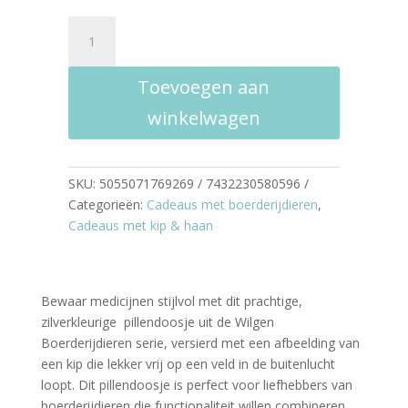
was:
is:
Pillendoosje
€ 6.99.
€ 3.50.
met
kip
Toevoegen aan
-
Wilgen
winkelwagen
Boerderijdieren
Serie
aantal
SKU:
5055071769269 / 7432230580596
Categorieën:
Cadeaus met boerderijdieren
,
Cadeaus met kip & haan
Bewaar medicijnen stijlvol met dit prachtige,
zilverkleurige pillendoosje uit de Wilgen
Boerderijdieren serie, versierd met een afbeelding van
een kip die lekker vrij op een veld in de buitenlucht
loopt. Dit pillendoosje is perfect voor liefhebbers van
boerderijdieren die functionaliteit willen combineren