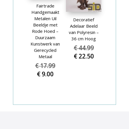
Fairtrade
Handgemaakt
Metalen Uil
Decoratief
Beeldje met
Adelaar Beeld
Rode Hoed –
van Polyresin –
Duurzaam
36 cm Hoog
Kunstwerk van
Oorspronkel
€
44.99
Gerecycled
prijs
Huidige
€
22.50
Metaal
was:
prijs
Oorspronkelijke
€
17.99
€ 44.99.
is:
prijs
Huidige
€
9.00
€ 22.50.
was:
prijs
€ 17.99.
is:
€ 9.00.