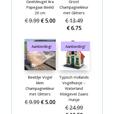
Geelvleugel Ara
Groot
Papegaai Beeld
Champagnekleur
20 cm
met Glitters
Oorspronkelijke
Huidige
Oorspronkel
€
9.99
€
5.00
€
13.49
prijs
prijs
prijs
Huidige
€
6.75
was:
is:
was:
prijs
€ 9.99.
€ 5.00.
€ 13.49.
is:
Aanbieding!
Aanbieding!
€ 6.75.
Beeldje Vogel
Typisch Hollands
klein
Vogelhuisje –
Champagnekleur
Waterland
met Glitters
Klokgevel Zaans
Huisje
Oorspronkelijke
Huidige
€
9.99
€
5.00
Oorspronkel
€
24.99
prijs
prijs
prijs