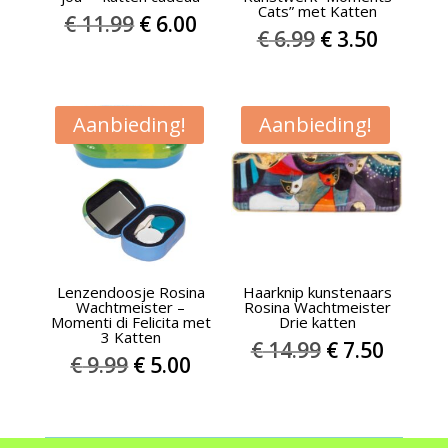
Cats” met Katten
Oorspronkelijke
Huidige
€
11.99
€
6.00
Oorspronkel
Huidig
€
6.99
€
3.50
prijs
prijs
prijs
prijs
was:
is:
was:
is:
€ 11.99.
€ 6.00.
€ 6.99.
€ 3.50.
Aanbieding!
Aanbieding!
Lenzendoosje Rosina
Haarknip kunstenaars
Wachtmeister –
Rosina Wachtmeister
Momenti di Felicita met
Drie katten
3 Katten
Oorspronkel
Huidi
€
14.99
€
7.50
Oorspronkelijke
Huidige
€
9.99
€
5.00
prijs
prijs
prijs
prijs
was:
is:
was:
is:
€ 14.99.
€ 7.50.
€ 9.99.
€ 5.00.