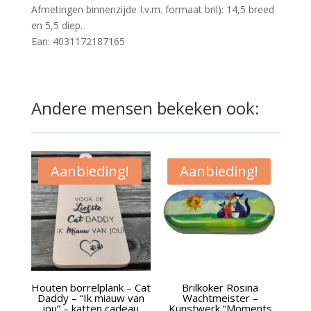
Afmetingen binnenzijde I.v.m. formaat bril): 14,5 breed
en 5,5 diep.
Ean: 4031172187165
Andere mensen bekeken ook:
Aanbieding!
Aanbieding!
Houten borrelplank – Cat
Brilkoker Rosina
Daddy – “Ik miauw van
Wachtmeister –
jou” – katten cadeau
Kunstwerk “Moments