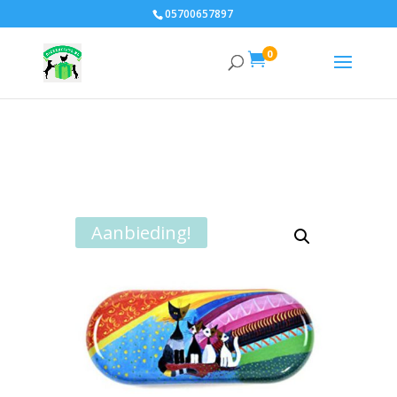
05700657897
0

Aanbieding!