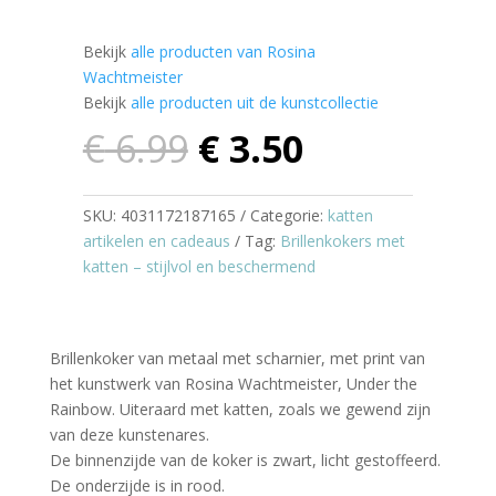
Bekijk
alle producten van Rosina
Wachtmeister
Bekijk
alle producten uit de kunstcollectie
Oorspronkelijke
Huidige
€
6.99
€
3.50
prijs
prijs
was:
is:
€ 6.99.
€ 3.50.
SKU:
4031172187165
Categorie:
katten
artikelen en cadeaus
Tag:
Brillenkokers met
katten – stijlvol en beschermend
Brillenkoker van metaal met scharnier, met print van
het kunstwerk van Rosina Wachtmeister, Under the
Rainbow. Uiteraard met katten, zoals we gewend zijn
van deze kunstenares.
De binnenzijde van de koker is zwart, licht gestoffeerd.
De onderzijde is in rood.